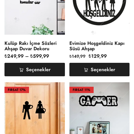
Kulüp Rakı İçme Sözleri
Evimize Hoşgeldiniz Kapı
Ahşap Duvar Dekoru
Süsü Ahşap
₺
249,99
–
₺
599,99
₺
129,99
₺
149,99
Seçenekler
Seçenekler
FIRSAT
17%
FIRSAT
11%