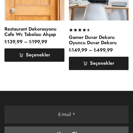
Restaurant Dekorasyonu
Cafe Wc Tabelası Ahşap
Gamer Duvar Dekoru
₺
139,99
–
₺
199,99
Oyuncu Duvar Dekoru
Ahşap
₺
149,99
–
₺
499,99
Seçenekler
Seçenekler