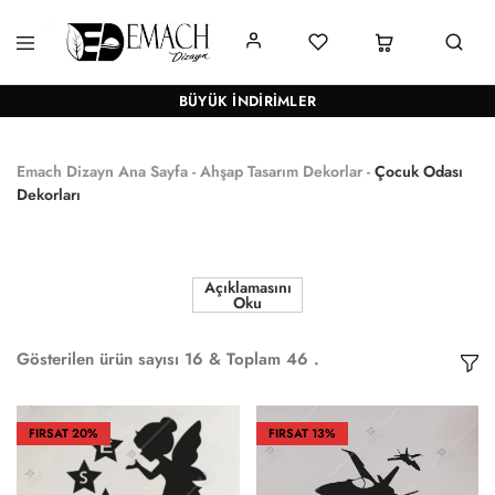
Emach
Her
Dizayn
tasarım
BÜYÜK İNDIRIMLER
bir
hikaye
anlatır
Emach Dizayn Ana Sayfa
-
Ahşap Tasarım Dekorlar
-
Çocuk Odası
Dekorları
Açıklamasını
Oku
Gösterilen ürün sayısı
16
& Toplam
46
.
FIRSAT
20%
FIRSAT
13%