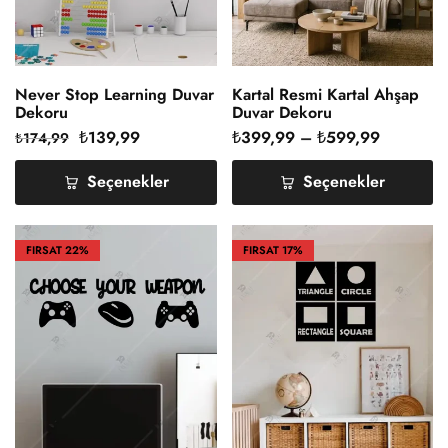
Never Stop Learning Duvar
Kartal Resmi Kartal Ahşap
Dekoru
Duvar Dekoru
₺
139,99
₺
399,99
–
₺
599,99
₺
174,99
Seçenekler
Seçenekler
FIRSAT
22%
FIRSAT
17%