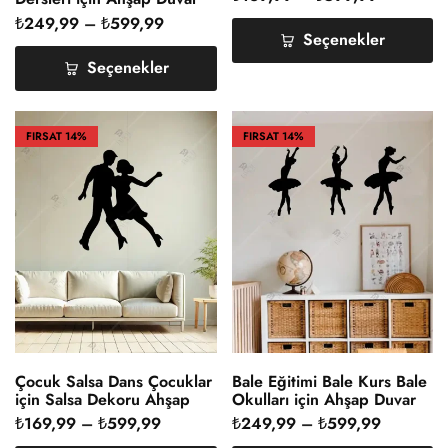
Dekoru
₺
249,99
–
₺
599,99
Seçenekler
Seçenekler
FIRSAT
14%
FIRSAT
14%
Çocuk Salsa Dans Çocuklar
Bale Eğitimi Bale Kurs Bale
için Salsa Dekoru Ahşap
Okulları için Ahşap Duvar
Dekoru
₺
169,99
–
₺
599,99
₺
249,99
–
₺
599,99