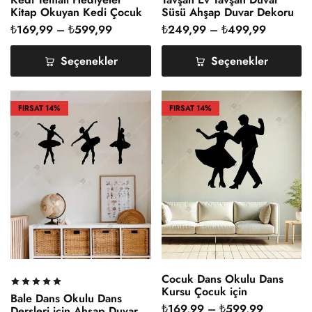
Kitap Okuyan Kedi Çocuk
Süsü Ahşap Duvar Dekoru
Odası Ahşap Duvar Dekoru
₺
169,99
–
₺
599,99
₺
249,99
–
₺
499,99
Seçenekler
Seçenekler
FIRSAT
14%
FIRSAT
14%
Cocuk Dans Okulu Dans
Kursu Çocuk için
Bale Dans Okulu Dans
Dekorasyon
₺
169,99
–
₺
599,99
Dersleri için Ahşap Duvar