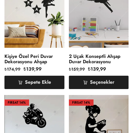
Kişiye Özel Peri Duvar
2 Uçak Konseptli Ahşap
Dekorasyonu Ahşap
Duvar Dekorasyonu
₺
139,99
₺
139,99
₺
174,99
₺
159,99
Sepete Ekle
Seçenekler
FIRSAT
14%
FIRSAT
14%