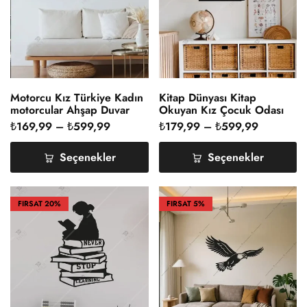
Motorcu Kız Türkiye Kadın
Kitap Dünyası Kitap
motorcular Ahşap Duvar
Okuyan Kız Çocuk Odası
Dekoru
Duvar Dekoru
₺
169,99
–
₺
599,99
₺
179,99
–
₺
599,99
Seçenekler
Seçenekler
FIRSAT
20%
FIRSAT
5%