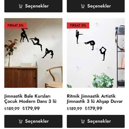
Seçenekler
Seçenekler
FIRSAT
5%
FIRSAT
5%
Jimnastik Bale Kursları
Ritmik Jimnastik Artistik
Çocuk Modern Dans 3 lü
Jimnastik 3 lü Ahşap Duvar
Ahşap Duvar Dekoru
Dekoru
₺
179,99
₺
179,99
₺
189,99
₺
189,99
Seçenekler
Seçenekler