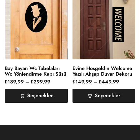
Bay Bayan Wc Tabelaları
Evine Hosgeldin Welcome
Wc Yönlendirme Kapı Süsü
Yazılı Ahşap Duvar Dekoru
₺
139,99
–
₺
299,99
₺
149,99
–
₺
449,99
Seçenekler
Seçenekler