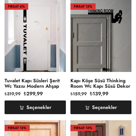
FIRSAT
6%
FIRSAT
13%
Tuvalet Kapı Süsleri Şerit
Kapı Köşe Süsü Thinking
Wc Yazısı Modern Ahşap
Room Wc Kapı Süsü Dekor
Kapı Dekoru
₺
299,99
₺
139,99
₺
319,99
₺
159,99
Seçenekler
Seçenekler
FIRSAT
13%
FIRSAT
12%