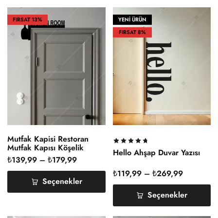
FIRSAT
13%
YENİ ÜRÜN
FIRSAT
8%
Mutfak Kapisi Restoran
Mutfak Kapısı Köşelik
Hello Ahşap Duvar Yazısı
Kitchen Yazısı Ahşap
₺
139,99
–
₺
179,99
₺
119,99
–
₺
269,99
Seçenekler
Seçenekler