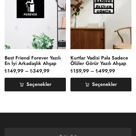
Best Friend Forever Yazılı
Kurtlar Vadisi Pala Sadece
En İyi Arkadaşlık Ahşap
Ölüler Görür Yazılı Ahşap
Duvar Dekoru
Duvar Dekoru
₺
149,99
–
₺
349,99
₺
159,99
–
₺
499,99
Seçenekler
Seçenekler