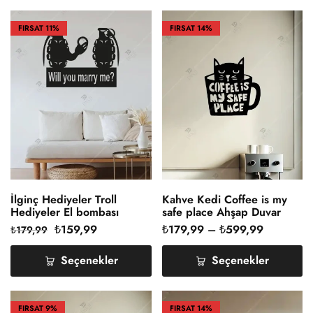
FIRSAT
11%
FIRSAT
14%
İlginç Hediyeler Troll
Kahve Kedi Coffee is my
Hediyeler El bombası
safe place Ahşap Duvar
Benimle Evlenir misin ?
Dekoru
₺
159,99
₺
179,99
–
₺
599,99
₺
179,99
Seçenekler
Seçenekler
FIRSAT
9%
FIRSAT
14%