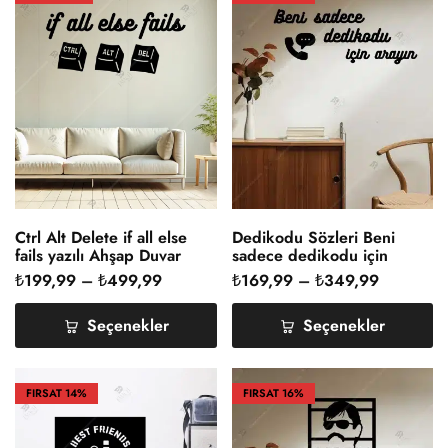
Ctrl Alt Delete if all else
Dedikodu Sözleri Beni
fails yazılı Ahşap Duvar
sadece dedikodu için
Dekoru
arayın Yazılı Ahşap Duvar
₺
199,99
–
₺
499,99
₺
169,99
–
₺
349,99
Dekoru Süsü Tablosu
Seçenekler
Seçenekler
FIRSAT
14%
FIRSAT
16%