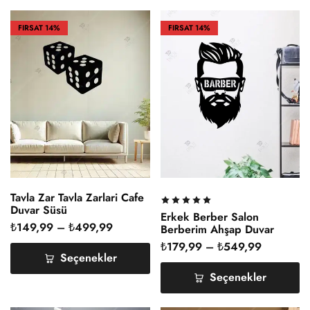
FIRSAT
14%
FIRSAT
14%
Tavla Zar Tavla Zarlari Cafe
Duvar Süsü
Erkek Berber Salon
₺
149,99
–
₺
499,99
Berberim Ahşap Duvar
Dekoru
₺
179,99
–
₺
549,99
Seçenekler
Seçenekler