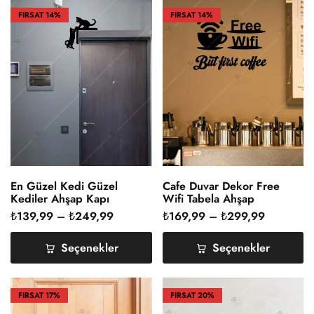
FIRSAT
14%
FIRSAT
14%
En Güzel Kedi Güzel
Cafe Duvar Dekor Free
Kediler Ahşap Kapı
Wifi Tabela Ahşap
Köşeliği
₺
139,99
–
₺
249,99
₺
169,99
–
₺
299,99
Seçenekler
Seçenekler
FIRSAT
17%
FIRSAT
20%