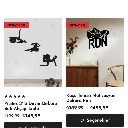
FIRSAT
25%
FIRSAT
9%
Koşu Temalı Motivasyon
Dekoru Run
Pilates 3’lü Duvar Dekoru
₺
159,99
–
₺
499,99
Seti Ahşap Tablo
₺
149,99
₺
199,99
Seçenekler