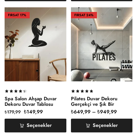
FIRSAT
17%
FIRSAT
24%
Spa Salon Ahşap Duvar
Pilates Duvar Dekoru
Dekoru Duvar Tablosu
Gerçekçi ve Şık Bir
Dokunuş
₺
149,99
₺
649,99
–
₺
949,99
₺
179,99
Seçenekler
Seçenekler