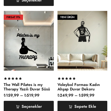
Seçenekler
FIRSAT
9%
YENİ ÜRÜN
The Wall Pilates is my
Voleybol Forması Kadın
Therapy Yazılı Duvar Süsü
Ahşap Duvar Dekoru
Dekoru Spor
Kişileştirilebilir
₺
159,99
–
₺
519,99
₺
249,99
–
₺
599,99
Seçenekler
Sepete Ekle