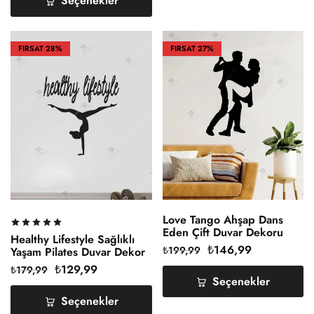
Seçenekler
FIRSAT
28%
FIRSAT
27%
Love Tango Ahşap Dans
Eden Çift Duvar Dekoru
Healthy Lifestyle Sağlıklı
₺
146,99
₺
199,99
Yaşam Pilates Duvar Dekor
₺
129,99
₺
179,99
Seçenekler
Seçenekler