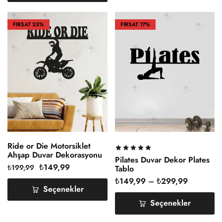
FIRSAT
25%
FIRSAT
17%
Ride or Die Motorsiklet
Ahşap Duvar Dekorasyonu
Pilates Duvar Dekor Plates
₺
149,99
₺
199,99
Tablo
₺
149,99
–
₺
299,99
Seçenekler
Seçenekler