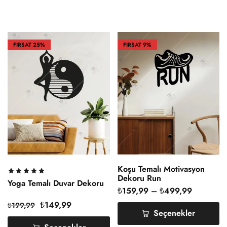
FIRSAT
25%
FIRSAT
9%
Koşu Temalı Motivasyon
Dekoru Run
Yoga Temalı Duvar Dekoru
₺
159,99
–
₺
499,99
₺
149,99
₺
199,99
Seçenekler