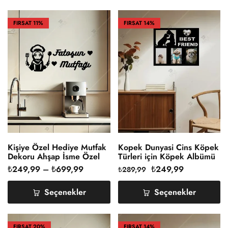
FIRSAT
11%
FIRSAT
14%
Kişiye Özel Hediye Mutfak
Kopek Dunyasi Cins Köpek
Dekoru Ahşap İsme Özel
Türleri için Köpek Albümü
Ahşap Duvar Dekoru
₺
249,99
–
₺
699,99
₺
249,99
₺
289,99
Seçenekler
Seçenekler
FIRSAT
20%
FIRSAT
14%