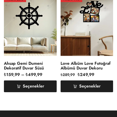
Ahsap Gemi Dumeni
Love Albüm Love Fotoğraf
Dekoratif Duvar Süsü
Albümü Duvar Dekoru
Ahşap
₺
159,99
–
₺
499,99
₺
249,99
₺
289,99
Seçenekler
Seçenekler