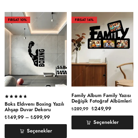
FIRSAT
10%
FIRSAT
14%
Family Album Family Yazısı
Değişik Fotoğraf Albümleri
Boks Eldıvenı Boxing Yazılı
Ahşap Duvar Dekoru
₺
249,99
₺
289,99
Ahşap Duvar Dekoru
₺
149,99
–
₺
599,99
Seçenekler
Seçenekler