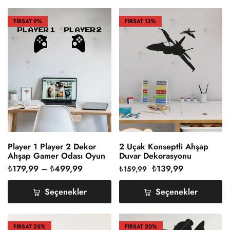
FIRSAT
9%
FIRSAT
13%
Player 1 Player 2 Dekor
2 Uçak Konseptli Ahşap
Ahşap Gamer Odası Oyun
Duvar Dekorasyonu
Odası
₺
179,99
–
₺
499,99
₺
139,99
₺
159,99
Seçenekler
Seçenekler
FIRSAT
25%
FIRSAT
20%