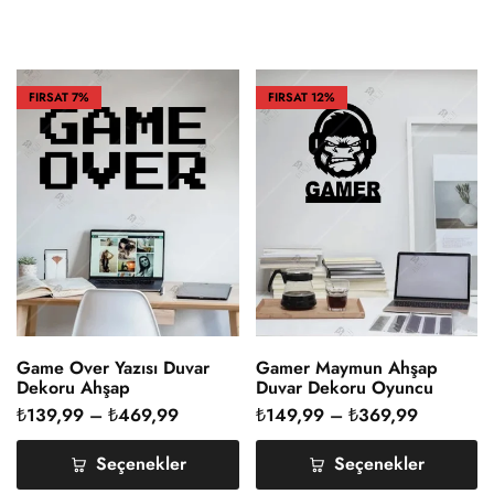
FIRSAT
7%
FIRSAT
12%
Game Over Yazısı Duvar
Gamer Maymun Ahşap
Dekoru Ahşap
Duvar Dekoru Oyuncu
₺
139,99
–
₺
469,99
₺
149,99
–
₺
369,99
Seçenekler
Seçenekler