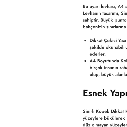
Bu uyarı levhası,
A4 s
Levhanın tasarımı,
Sin
sahiptir. Büyük puntol
bahçenizin sınırlarına
Dikkat Çekici Yazı 
şekilde okunabilir.
ederler.
A4 Boyutunda Kol
birçok insanın rah
olup, büyük alanlar
Esnek Yapı
Sinirli Köpek Dikkat 
yüzeylere bükülerek u
düz olmayan yüzeyler