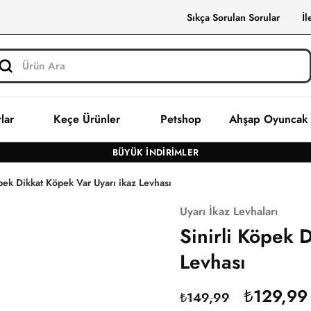
Sıkça Sorulan Sorular
İl
lar
Keçe Ürünler
Petshop
Ahşap Oyuncak
BÜYÜK İNDIRIMLER
öpek Dikkat Köpek Var Uyarı ikaz Levhası
Uyarı İkaz Levhaları
FIRSAT
13%
Sinirli Köpek 
Levhası
₺
129,99
₺
149,99