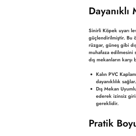
Dayanıklı 
Sinirli Köpek
uyarı le
güçlendirilmiştir. Bu
rüzgar, güneş gibi dı
muhafaza edilmesini sa
dış mekanların karşı b
Kalın PVC Kaplam
dayanıklılık sağla
Dış Mekan Uyumlu
ederek izinsiz gir
gereklidir.
Pratik Boy