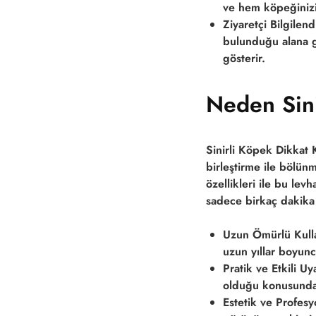
ve hem köpeğinizin
Ziyaretçi Bilgilen
bulunduğu alana g
gösterir.
Neden Sini
Sinirli Köpek Dikkat 
birleştirme ile bölün
özellikleri ile bu lev
sadece birkaç dakika 
Uzun Ömürlü Kull
uzun yıllar boyunc
Pratik ve Etkili Uya
olduğu konusunda h
Estetik ve Profes