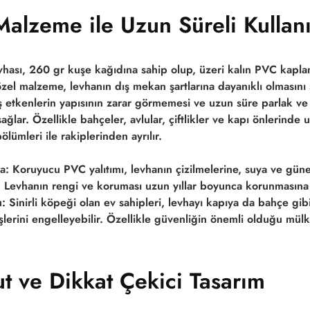
Malzeme ile Uzun Süreli Kullan
vhası, 260 gr kuşe kağıdına sahip olup, üzeri kalın PVC kapla
 özel malzeme, levhanın dış mekan şartlarına dayanıklı olmasını
ş etkenlerin yapısının zarar görmemesi ve uzun süre parlak ve 
ğlar. Özellikle bahçeler, avlular, çiftlikler ve kapı önlerinde
ölümleri ile rakiplerinden ayrılır.
a:
Koruyucu PVC yalıtımı, levhanın çizilmelerine, suya ve güneş
r. Levhanın rengi ve koruması uzun yıllar boyunca korunmasına 
:
Sinirli köpeği olan ev sahipleri, levhayı kapıya da bahçe gib
işlerini engelleyebilir. Özellikle güvenliğin önemli olduğu mülk
ut ve Dikkat Çekici Tasarım