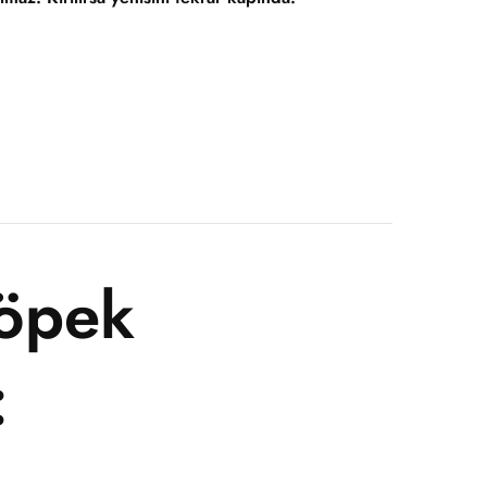
Köpek
: