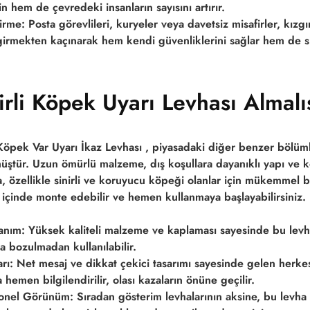
 hem de çevredeki insanların sayısını artırır.
dirme:
Posta görevlileri, kuryeler veya davetsiz misafirler, kızg
irmekten kaçınarak hem kendi güvenliklerini sağlar hem de siz
rli Köpek Uyarı Levhası Almalı
Köpek Var Uyarı İkaz Levhası
, piyasadaki diğer benzer bölüml
müştür. Uzun ömürlü malzeme, dış koşullara dayanıklı yapı ve 
ha, özellikle sinirli ve koruyucu köpeği olanlar için mükemmel b
içinde monte edebilir ve hemen kullanmaya başlayabilirsiniz.
anım:
Yüksek kaliteli malzeme ve kaplaması sayesinde bu levh
a bozulmadan kullanılabilir.
rı:
Net mesaj ve dikkat çekici tasarımı sayesinde gelen herkesi
emen bilgilendirilir, olası kazaların önüne geçilir.
yonel Görünüm:
Sıradan gösterim levhalarının aksine, bu levha