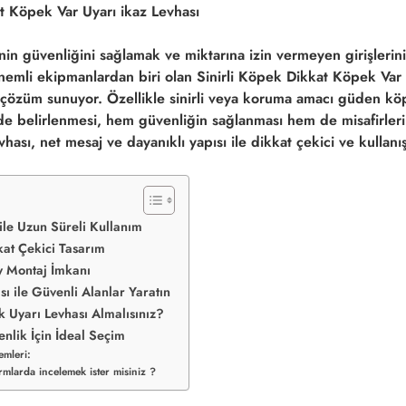
inin güvenliğini sağlamak ve miktarına izin vermeyen girişlerin
nemli ekipmanlardan biri olan
Sinirli Köpek Dikkat Köpek Var 
ir çözüm sunuyor. Özellikle sinirli veya koruma amacı güden k
ilde belirlenmesi, hem güvenliğin sağlanması hem de misafirler
vhası, net mesaj ve dayanıklı yapısı ile dikkat çekici ve kullanı
le Uzun Süreli Kullanım
kat Çekici Tasarım
y Montaj İmkanı
sı ile Güvenli Alanlar Yaratın
 Uyarı Levhası Almalısınız?
nlik İçin İdeal Seçim
mleri:
rmlarda incelemek ister misiniz ?