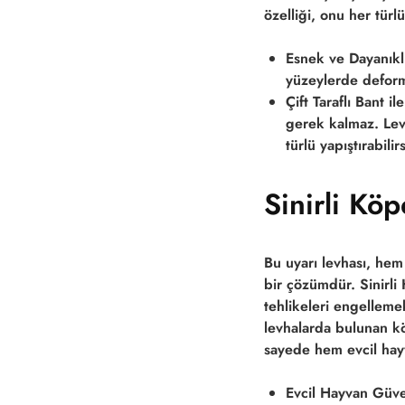
özelliği, onu her tür
Esnek ve Dayanıklı
yüzeylerde deforme
Çift Taraflı Bant i
gerek kalmaz. Levh
türlü yapıştırabili
Sinirli Köp
Bu uyarı levhası, hem
bir çözümdür.
Sinirl
tehlikeleri engellemek
levhalarda bulunan kö
sayede hem evcil hayv
Evcil Hayvan Güve