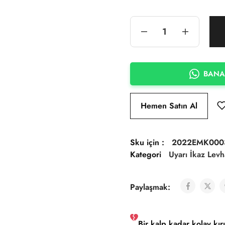
BANA
Hemen Satın Al
Sku için :
2022EMK000
Kategori
Uyarı İkaz Levh
Paylaşmak:
Bir kalp kadar kolay kırı