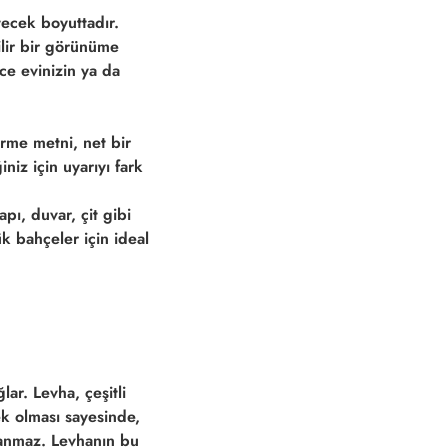
etecek boyuttadır.
ilir bir görünüme
ece evinizin ya da
irme metni, net bir
niz için uyarıyı fark
pı, duvar, çit gibi
k bahçeler için ideal
lar. Levha, çeşitli
ek olması sayesinde,
şanmaz. Levhanın bu