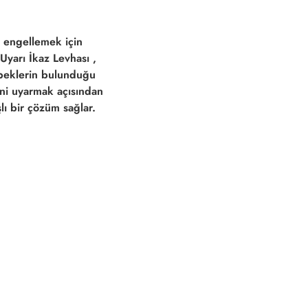
i engellemek için
Uyarı İkaz Levhası
,
öpeklerin bulunduğu
ini uyarmak açısından
şlı bir çözüm sağlar.