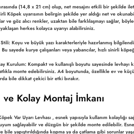
ırasında (14,8 x 21 cm)
olup, net mesajını etkili bir şekilde il
irli Köpek
uyarısının belirgin şekilde yer aldığı net ve okunab
ar ve göz alıcı renkler, uzaktan bile farklılaşmayı sağlar, böyl
 yaklaşan herkes kolayca uyarıyı alabilirsiniz.
Stili:
Koyu ve büyük yazı karakterleriyle hazırlanmış bilgilend
 Bu sayede kurye çalışanları veya yabancılar, hızlı sinirli köpeği
ay Kurulum:
Kompakt ve kullanışlı boyutu sayesinde levhayı ka
atlıkla monte edebilirsiniz. A4 boyutunda, özellikle ev ve küçü
da bile dikkat çekici bir etki bırakır.
 ve Kolay Montaj İmkanı
Köpek Var Uyarı Levhası
, esnek yapısıyla kullanım kolaylığı sağ
yum sağlayabilir ve düzgün bir şekilde monte edilebilir. Esn
e bile yapıştırıldığında kopma ya da çatlama gibi sorunlar ya