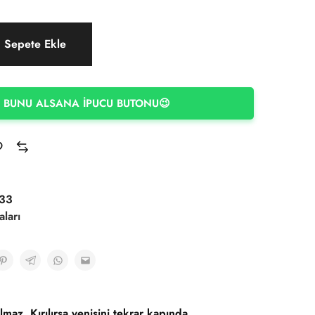
Sepete Ekle
 BUNU ALSANA İPUCU BUTONU😉
33
aları
lmaz. Kırılırsa yenisini tekrar kapında.