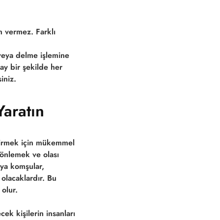
n vermez. Farklı
veya delme işlemine
lay bir şekilde her
iniz.
Yaratın
ndirmek için mükemmel
 önlemek ve olası
eya komşular,
olacaklardır. Bu
olur.
cek kişilerin insanları