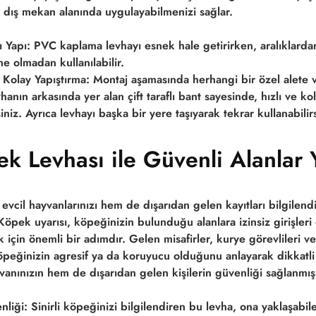
lü dış mekan alanında uygulayabilmenizi sağlar.
 Yapı:
PVC kaplama levhayı esnek hale getirirken, aralıklarda
 olmadan kullanılabilir.
le Kolay Yapıştırma:
Montaj aşamasında herhangi bir özel alete 
anın arkasında yer alan çift taraflı bant sayesinde, hızlı ve ko
rsiniz. Ayrıca levhayı başka bir yere taşıyarak tekrar kullanabilirs
ek Levhası ile Güvenli Alanlar 
 evcil hayvanlarınızı hem de dışarıdan gelen kayıtları bilgile
i Köpek
uyarısı, köpeğinizin bulunduğu alanlara izinsiz girişleri
 için önemli bir adımdır. Gelen misafirler, kurye görevlileri v
peğinizin agresif ya da koruyucu olduğunu anlayarak dikkatli 
anınızın hem de dışarıdan gelen kişilerin güvenliği sağlanmış 
nliği:
Sinirli köpeğinizi bilgilendiren bu levha, ona yaklaşabile