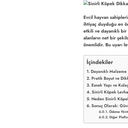
Evcil hayvan sahipler
ihtiyaç duyduğu en ö
etkili ve dayanıklı b
alanların net bir şek
önemlidir. Bu uyarı le
İçindekiler
Dayanıklı Malzeme i
Pratik Boyut ve Dik
Esnek Yapı ve Kola
Sinirli Köpek Levha
Neden Sinirli Köpek
Sonuç Olarak: Güve
Ödeme Yönte
Diğer Platfo