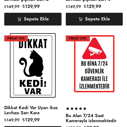
₺
129,99
₺
129,99
₺
149,99
₺
149,99
Sepete Ekle
Sepete Ekle
FIRSAT
13%
FIRSAT
23%
Dikkat Kedi Var Uyarı ikaz
Levhası Sarı Kara
Bu Alan 7/24 Saat
₺
129,99
₺
149,99
Kamerayla izlenmektedir
Uyarı ikaz Levhası Pvc