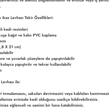
afirlerinizi ve ailenizi bilgilendirebilir ve evinize veya iş yerin
.
 ikaz Levhası Tekir Özellikleri:
li kedi resimleri
kuşe kağıt ve kalın PVC kaplama
anım
,8 X 21 cm)
ılabilir
re ve yuvarlak yüzeylere de yapıştırılabilir
e kolayca yapıştırılır ve tekrar kullanılabilir
m
Levhası ile:
 tırmalamasını, saksıları devirmesini veya kabloları kemirmesin
 ailenize evinizde kedi olduğunu nazikçe bildirebilirsiniz.
inize eğlenceli ve samimi bir hava katabilirsiniz.