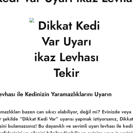
evhası ile Kedinizin Yaramazlıklarını Uyarın
mazlıkları bazen can sıkıcı olabiliyor, değil mi? Evinizde veya 
ir şekilde “Dikkat Kedi Var” uyarısı yapmak istiyorsanız, Dikka
ini bulamazsınız! Bu dayanıklı ve sevimli uyarı levhası ile kedi