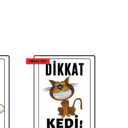
FIRSAT
13%