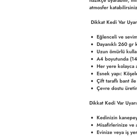
nazikçe uyarabilir, mis
atmosfer katabilirsiniz
Dikkat Kedi Var Uyarı
Eğlenceli ve sevim
Dayanıklı 260 gr 
Uzun ömürlü kull
A4 boyutunda (14
Her yere kolayca as
Esnek yapı: Köşele
Çift taraflı bant il
Çevre dostu üreti
Dikkat Kedi Var Uyarı 
Kedinizin kanepeyi
Misafirlerinize ve
Evinize veya iş yer