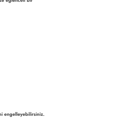
ize eğlenceli bir
i engelleyebilirsiniz.