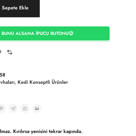
Sepete Ekle
 BUNU ALSANA İPUCU BUTONU😉
58
vhaları
,
Kedi Konseptli Ürünler
lmaz. Kırılırsa yenisini tekrar kapında.