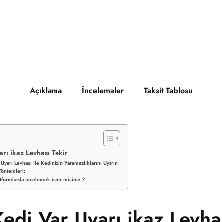
Açıklama
İncelemeler
Taksit Tablosu
rı ikaz Levhası Tekir
 Uyarı Levhası ile Kedinizin Yaramazlıklarını Uyarın
öntemleri:
tformlarda incelemek ister misiniz ?
edi Var Uyarı ikaz Levhas