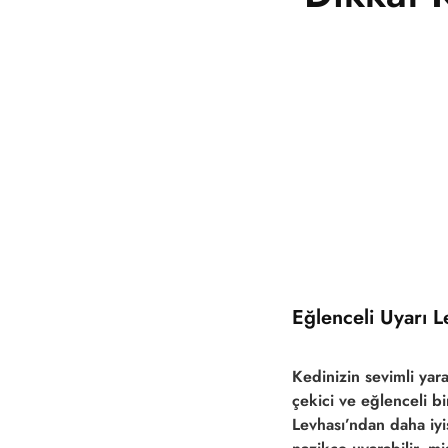
Eğlenceli Uyarı L
Kedinizin sevimli yara
çekici ve eğlenceli b
Levhası’ndan daha iyis