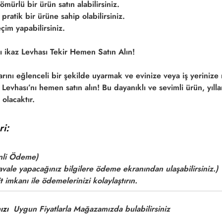
mürlü bir ürün satın alabilirsiniz.
pratik bir ürüne sahip olabilirsiniz.
çim yapabilirsiniz.
 ikaz Levhası Tekir Hemen Satın Alın!
arını eğlenceli bir şekilde uyarmak ve evinize veya iş yerinize
Levhası’nı hemen satın alın! Bu dayanıklı ve sevimli ürün, yıll
olacaktır.
i:
nli Ödeme)
vale yapacağınız bilgilere ödeme ekranından ulaşabilirsiniz.)
t imkanı ile ödemelerinizi kolaylaştırın.
mızı
Uygun Fiyatlarla Mağazamızda bulabilirsiniz