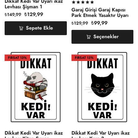
Dikkat Kedi Var Uyarı ikaz
Levhası Şişman 1
Garaj Girişi Garaj Kapısı
₺
129,99
₺
149,99
Park Etmek Yasaktır Uyarı
ikaz Levhası Pvc Kaplama
₺
99,99
₺
129,99
A4
Sepete Ekle
Seçenekler
FIRSAT
13%
FIRSAT
13%
Dikkat Kedi Var Uyarı ikaz
Dikkat Kedi Var Uyarı ikaz